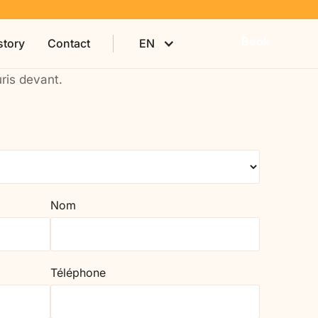
Book
story
Contact
EN
Stays on your dates
Nom
Téléphone
You and your loved one