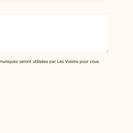
mums and
You come with a parent, partner,
share and feel
child or vulnerable loved one: we
tailor the stay to your needs.
niquez seront utilisées par Les Voisins pour vous