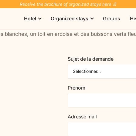
Receive the brochure of organized stays here 📄
Hotel
Organized stays
Groups
Hi
Fixed-date stays
Sujet de la demande
Prénom
-aidé en
Brittany | Saint-Brieuc
Hôtel Les Voisins Beaucemaine
Les Voisins Beaucemaine offers a soothing setting
jour
surrounded by nature in Brittany.
Adresse mail
You and your partner
You and your child
rçant