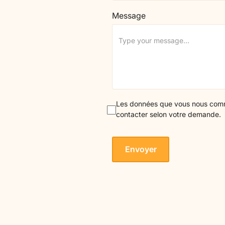
A stay for caregiver couples to catch
A weekend for caregiver 
their breath together, reconnect and
their children, to breathe, 
Message
enjoy an adapted setting.
supported.
 lieu pensé pour le
onnes accompagnées.
Les données que vous nous commu
contacter selon votre demande.