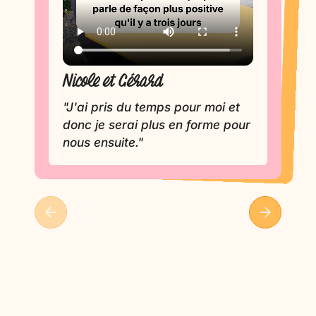
Evelyne
Nicole et Gérard
"J'apprécie la formule
extrêmement individualisée et
"J'ai pris du temps pour moi et
donc je serai plus en forme pour
souple."
nous ensuite."