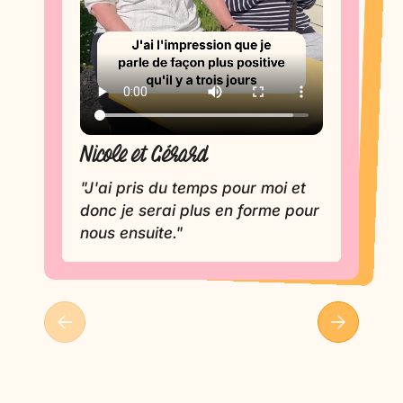
Evelyne
Nicole et Gérard
"J'apprécie la formule
extrêmement individualisée et
"J'ai pris du temps pour moi et
donc je serai plus en forme pour
souple."
nous ensuite."