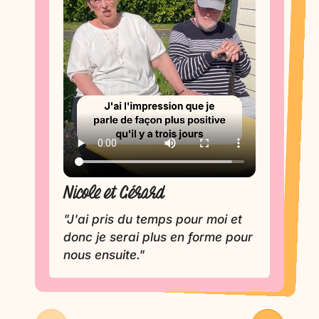
Evelyne
Nicole et Gérard
"J'apprécie la formule
extrêmement individualisée et
"J'ai pris du temps pour moi et
donc je serai plus en forme pour
souple."
nous ensuite."