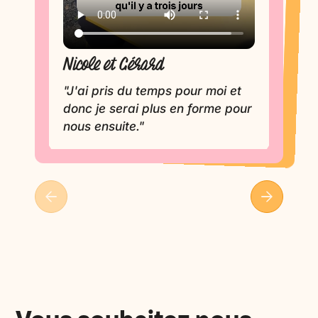
Evelyne
Nicole et Gérard
"J'apprécie la formule
extrêmement individualisée et
"J'ai pris du temps pour moi et
donc je serai plus en forme pour
souple."
nous ensuite."