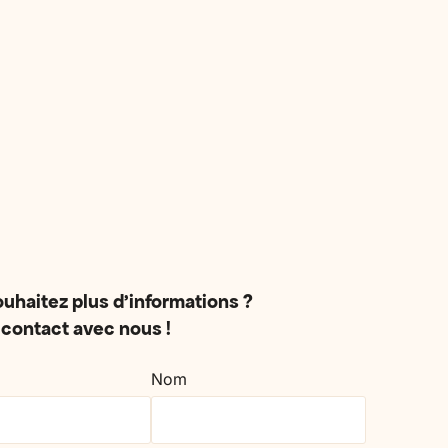
mums and
You come with a parent, partner,
share and feel
child or vulnerable loved one: we
tailor the stay to your needs.
uhaitez plus d'informations ?
contact avec nous !
Nom