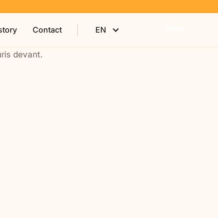
Book
story
Contact
EN
Stays on your dates
You and your loved one