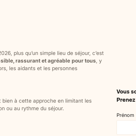
A stay for caregiver couples to catch
A weekend for caregiver 
their breath together, reconnect and
their children, to breathe, 
enjoy an adapted setting.
supported.
26, plus qu’un simple lieu de séjour, c’est
sible, rassurant et agréable
pour tous
, y
ors, les aidants et les personnes
Vous so
Prenez 
 bien à cette approche en limitant les
ion ou au rythme du séjour.
Prénom