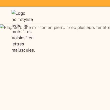
Les 5 meilleures
destinations pou
vacances adapté
Our stays
Our hotel
Organized
In Brittany
2026
Privilégiez un environnement confortable, accessi
tous, y compris les personnes à mobilité réduite, l
personnes accompagnées.