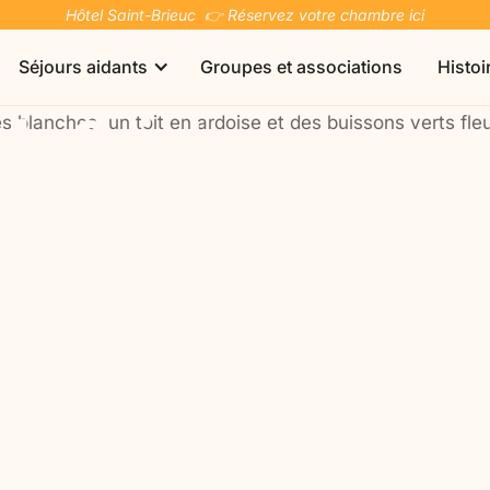
Hôtel Saint-Brieuc 👉 Réservez votre chambre ici
Séjours aidants
Groupes et associations
Histoi
de Saint-
? Visites,
Séjours à dates fixes
tons
Bretagne | Saint-Brieuc
vieille ville, caps sauvages et
Hôtel Les Voisins Beaucemaine
rge à Beaucemaine.
L'hôtel Les Voisins Beaucemaine offre un cadre
apaisant en pleine nature en Bretagne.
Vous et votre conjoint
Vous et votre enfant
Un séjour pour les couples aidant-aidé,
Un week-end entre mamans