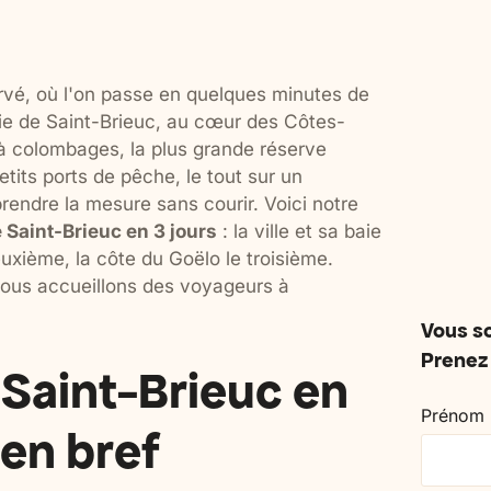
pour souffler ensemble, se retrouver et
avec vos enfants, pour resp
profiter d'un cadre adapté.
partager et se sentir entou
vé, où l'on passe en quelques minutes de
baie de Saint-Brieuc, au cœur des Côtes-
e à colombages, la plus grande réserve
tits ports de pêche, le tout sur un
rendre la mesure sans courir. Voici notre
 Saint-Brieuc en 3 jours
: la ville et sa baie
euxième, la côte du Goëlo le troisième.
nous accueillons des voyageurs à
Vous so
Prenez 
 Saint-Brieuc en
Prénom
e en bref