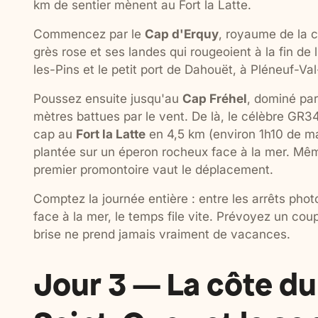
km de sentier mènent au Fort la Latte.
Commencez par le
Cap d'Erquy
, royaume de la c
grès rose et ses landes qui rougeoient à la fin de 
les-Pins et le petit port de Dahouët, à Pléneuf-Val
Poussez ensuite jusqu'au
Cap Fréhel
, dominé par
mètres battues par le vent. De là, le célèbre GR34,
cap au
Fort la Latte
en 4,5 km (environ 1h10 de ma
plantée sur un éperon rocheux face à la mer. Même
premier promontoire vaut le déplacement.
Comptez la journée entière : entre les arrêts photo
face à la mer, le temps file vite. Prévoyez un cou
brise ne prend jamais vraiment de vacances.
Jour 3 — La côte du 