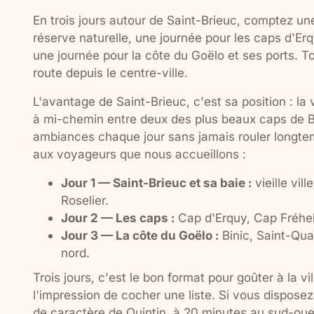
En trois jours autour de Saint-Brieuc, comptez une
réserve naturelle, une journée pour les caps d'Erqu
une journée pour la côte du Goëlo et ses ports. T
route depuis le centre-ville.
L'avantage de Saint-Brieuc, c'est sa position : la
à mi-chemin entre deux des plus beaux caps de B
ambiances chaque jour sans jamais rouler longtemp
aux voyageurs que nous accueillons :
Jour 1 — Saint-Brieuc et sa baie :
vieille vil
Roselier.
Jour 2 — Les caps :
Cap d'Erquy, Cap Fréhel e
Jour 3 — La côte du Goëlo :
Binic, Saint-Qua
nord.
Trois jours, c'est le bon format pour goûter à la vi
l'impression de cocher une liste. Si vous disposez
de caractère de Quintin, à 20 minutes au sud-oue