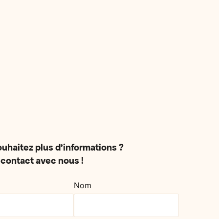
irer,
conjoint, un enfant ou un proche
rées.
fragilisé : nous construisons le séjour
selon vos besoins.
uhaitez plus d'informations ?
contact avec nous !
Nom