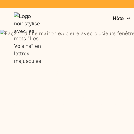
Hôtel
Que faire autour 
Brieuc en 3 jours 
baie et caps bre
Nos séjours
Notre auberge
aidants & proches
en Bretagne
Trois jours pour respirer en baie de Saint-Brieuc : 
sentier des douaniers, à deux pas de notre aube