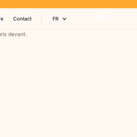
Réserver
re
Contact
FR
Séjours à vos dates
Vous et votre proche
 aidantes,
Vous venez avec un parent, un