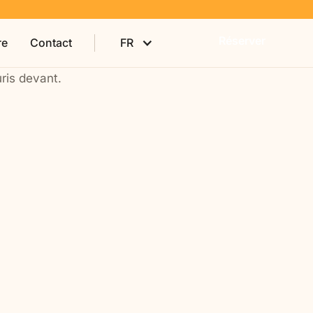
Réserver
re
Contact
FR
Séjours à vos dates
Vous et votre proche
 aidantes,
Vous venez avec un parent, un