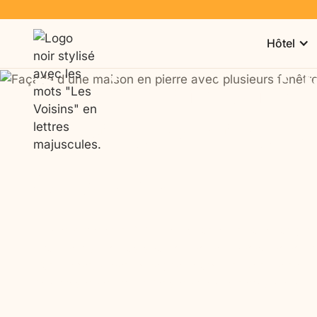
Hôtel
Demi-pension à l’
c’est quoi et qua
choisir ?
Nos séjours
Notre auberge
aidants & proches
en Bretagne
La demi-pension à l’hôtel est une formule qui co
deux repas, le plus souvent le petit-déjeuner et le 
d’un hébergement avec restauration, sans être t
l’établissement pour l’ensemble des repas de la jo