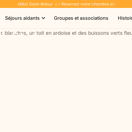
Hôtel Saint-Brieuc 👉 Réservez votre chambre ici
Séjours aidants
Groupes et associations
Histoi
hôtel,
nd la
Séjours à dates fixes
Bretagne | Saint-Brieuc
mprend généralement la nuit et
Hôtel Les Voisins Beaucemaine
dîner. Elle permet de profiter
L'hôtel Les Voisins Beaucemaine offre un cadre
otalement dépendant de
apaisant en pleine nature en Bretagne.
urnée.
Vous et votre conjoint
Vous et votre enfant
Un séjour pour les couples aidant-aidé,
Un week-end entre mamans