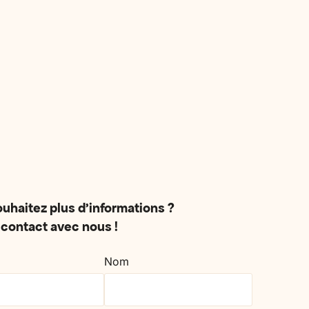
irer,
conjoint, un enfant ou un proche
rées.
fragilisé : nous construisons le séjour
selon vos besoins.
uhaitez plus d'informations ?
contact avec nous !
Nom