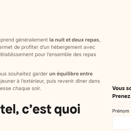
pour souffler ensemble, se retrouver et
avec vos enfants, pour resp
profiter d'un cadre adapté.
partager et se sentir entou
omprend généralement
la nuit et deux repas
,
e permet de profiter d’un hébergement avec
l’établissement pour l’ensemble des repas
vous souhaitez garder
un équilibre entre
jeuner à l’extérieur, puis revenir dîner dans
Vous so
esse chaque soir.
Prenez 
el, c’est quoi
Prénom