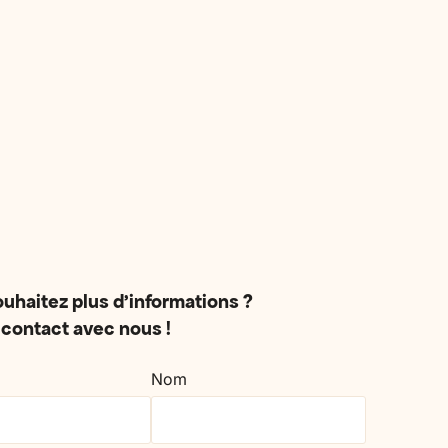
irer,
conjoint, un enfant ou un proche
rées.
fragilisé : nous construisons le séjour
selon vos besoins.
uhaitez plus d'informations ?
contact avec nous !
Nom