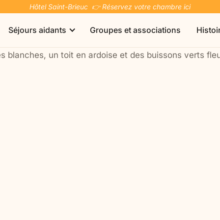
Hôtel Saint-Brieuc 👉 Réservez votre chambre ici
Séjours aidants
Groupes et associations
Histoi
es avec un
Séjours à dates fixes
 points à
Bretagne | Saint-Brieuc
Hôtel Les Voisins Beaucemaine
L'hôtel Les Voisins Beaucemaine offre un cadre
apaisant en pleine nature en Bretagne.
oints à vérifier pour partir
Vous et votre conjoint
Vous et votre enfant
onomie, sans renoncer aux
Un séjour pour les couples aidant-aidé,
Un week-end entre mamans