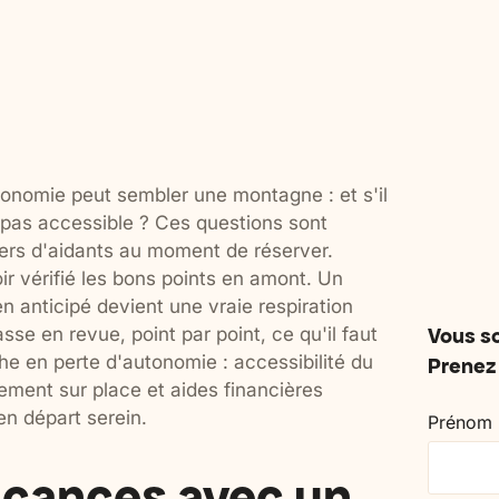
pour souffler ensemble, se retrouver et
avec vos enfants, pour resp
profiter d'un cadre adapté.
partager et se sentir entou
onomie peut sembler une montagne : et s'il
t pas accessible ? Ces questions sont
liers d'aidants au moment de réserver.
oir vérifié les bons points en amont. Un
en anticipé devient une vraie respiration
sse en revue, point par point, ce qu'il faut
Vous so
he en perte d'autonomie : accessibilité du
Prenez 
ement sur place et aides financières
en départ serein.
Prénom
acances avec un