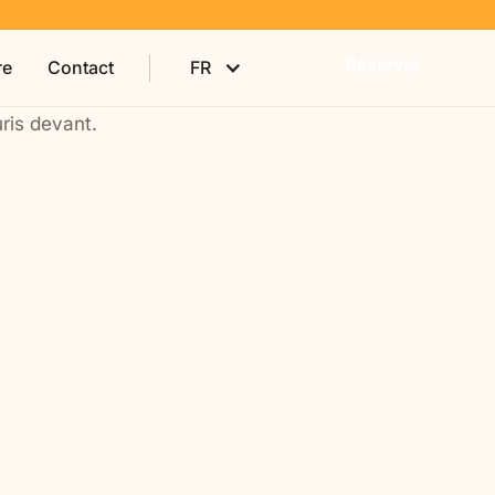
Réserver
re
Contact
FR
Séjours à vos dates
Vous et votre proche
 aidantes,
Vous venez avec un parent, un