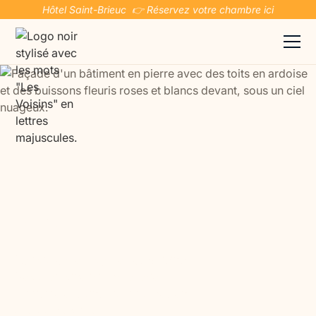
Hôtel Saint-Brieuc 👉 Réservez votre chambre ici
Blog
Retrouvez le blog de Les Voisins
Beaucemaine ici : hôtellerie,
tourisme et soins aux proches en
état de handicap